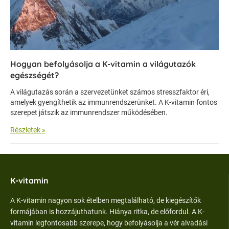
Hogyan befolyásolja a K-vitamin a világutazók
egészségét?
A világutazás során a szervezetünket számos stresszfaktor éri,
amelyek gyengíthetik az immunrendszerünket. A K-vitamin fontos
szerepet játszik az immunrendszer működésében.
Részletek »
K-vitamin
A K-vitamin nagyon sok ételben megtalálható, de kiegészítők
formájában is hozzájuthatunk. Hiánya ritka, de előfordul. A K-
vitamin legfontosabb szerepe, hogy befolyásolja a vér alvadási